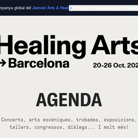
ampanya global del
Jameel Arts & Health Lab
Explore more Healing Arts location
en col·laboració amb l’Organitz
AGENDA
Concerts, arts escèniques, trobades, exposicions,
tallers, congressos, diàlegs... I molt més!