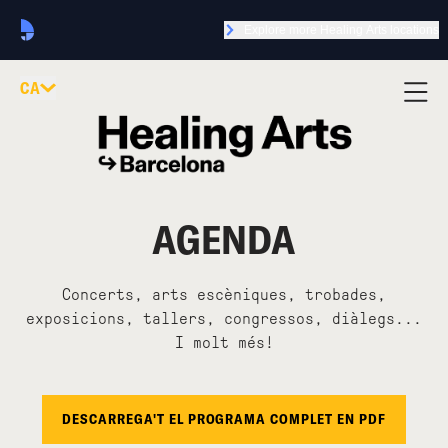
Explore more Healing Arts locations
CA
AGENDA
Concerts, arts escèniques, trobades,
exposicions, tallers, congressos, diàlegs...
I molt més!
DESCARREGA'T EL PROGRAMA COMPLET EN PDF