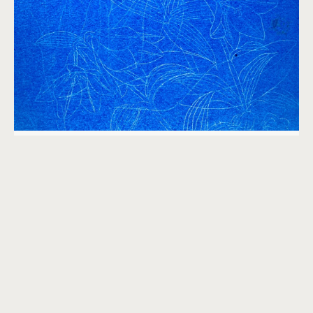
ELS SEUS NOMS SE’NS ESCAPEN. ACTIVITAT
AUTOGUIADA DE NATURA, SALUT I DIBUIX
AL MNAC I EL PARC DE MONTJUÏC
20-26 D'OCTUBRE, DURANT L'HORARI D'OBERTURA DEL MNAC
MUSEU NACIONAL DE CATALUNYA, ESPAI PAR(È)NTESI
Un material autònom per totes les edats
que convida a redescobrir l’entorn del
MNAC i el Parc de Montjuïc mitjançant el
dibuix i la il·lustració. A partir d’un
quadern de ruta i amb materials