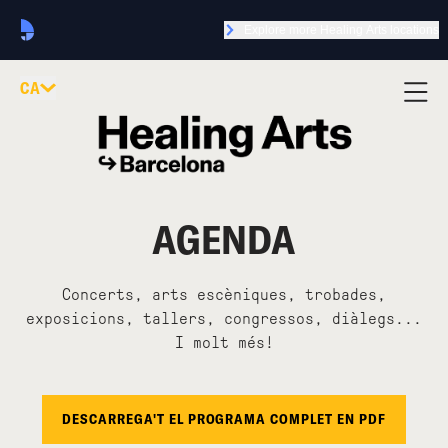
Explore more Healing Arts locations
CA
AGENDA
Concerts, arts escèniques, trobades,
exposicions, tallers, congressos, diàlegs...
I molt més!
DESCARREGA'T EL PROGRAMA COMPLET EN PDF