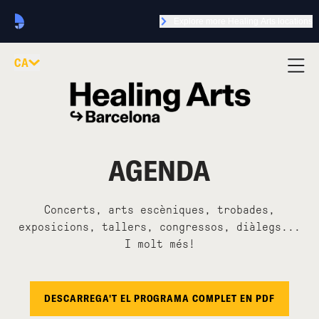
Explore more Healing Arts locations
CA
AGENDA
Concerts, arts escèniques, trobades,
exposicions, tallers, congressos, diàlegs...
I molt més!
DESCARREGA'T EL PROGRAMA COMPLET EN PDF