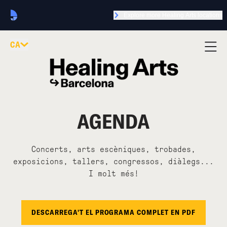
Explore more Healing Arts locations
CA
AGENDA
Concerts, arts escèniques, trobades,
exposicions, tallers, congressos, diàlegs...
I molt més!
DESCARREGA'T EL PROGRAMA COMPLET EN PDF