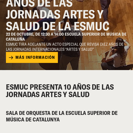
AÑOS DE LAS
JORNADAS ARTES Y
SALUD DE LA ESMUC
22 DE OCTUBRE, DE 12:30 A 14:00 ESCUELA SUPERIOR DE MÚSICA DE
CATALUÑA
ESMUC TIRA ADELANTE UN ACTO ESPECIAL QUE REVISA DIEZ AÑOS DE
LAS JORNADAS INTERNACIONALES “ARTES Y SALUD”
MÁS INFORMACIÓN
ESMUC PRESENTA 10 AÑOS DE LAS
JORNADAS ARTES Y SALUD
SALA DE ORQUESTA DE LA ESCUELA SUPERIOR DE
MÚSICA DE CATALUNYA