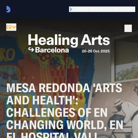
Explore more Healing Arts locations
ES
MESA REDONDA 'ARTS
AND HEALTH':
CHALLENGES OF EN
CHANGING WORLD, EN
EL HOSPITAL VALL