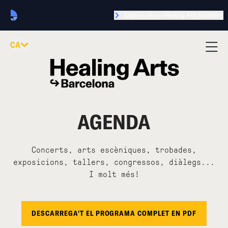
Explore more Healing Arts locations
CA
AGENDA
Concerts, arts escèniques, trobades,
exposicions, tallers, congressos, diàlegs...
I molt més!
DESCARREGA'T EL PROGRAMA COMPLET EN PDF