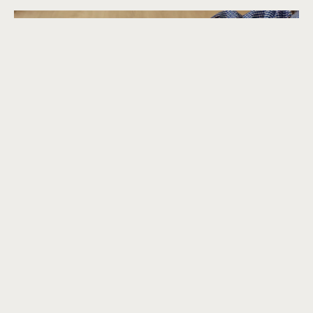
L'ART COM A MOTOR D'INCLUSIÓ I
TRANSFORMACIÓ EDUCATIVA
22 D'OCTUBRE, DE 12:00 A 14:00
CENTRE D'EDUCACIÓ ESPECIAL MUNICIPAL VIL·LA JOANA
L'artteràpia és una eina poderosa per
fomentar la inclusió i el benestar
emocional de totes les persones grans i