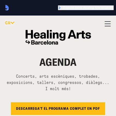
Explore more Healing Arts locations
CA
AGENDA
Concerts, arts escèniques, trobades,
exposicions, tallers, congressos, diàlegs...
I molt més!
DESCARREGA'T EL PROGRAMA COMPLET EN PDF