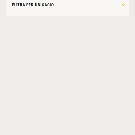
FILTRA PER UBICACIÓ
FILTRA PER DATA
THEME: ALTRES
ABANS I DESPRÉS DEL HEALING ARTS