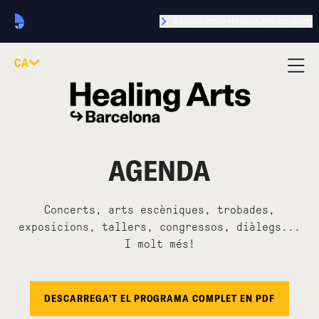
Explore more Healing Arts locations
CA
AGENDA
Concerts, arts escèniques, trobades,
exposicions, tallers, congressos, diàlegs...
I molt més!
DESCARREGA'T EL PROGRAMA COMPLET EN PDF