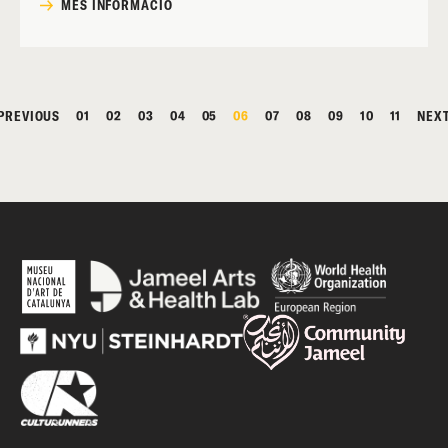
MÉS INFORMACIÓ
PREVIOUS
01
02
03
04
05
06
07
08
09
10
11
NEX