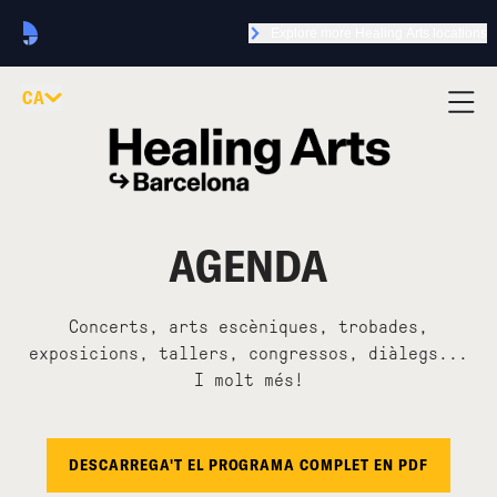
Explore more Healing Arts locations
CA
AGENDA
Concerts, arts escèniques, trobades,
exposicions, tallers, congressos, diàlegs...
I molt més!
DESCARREGA'T EL PROGRAMA COMPLET EN PDF